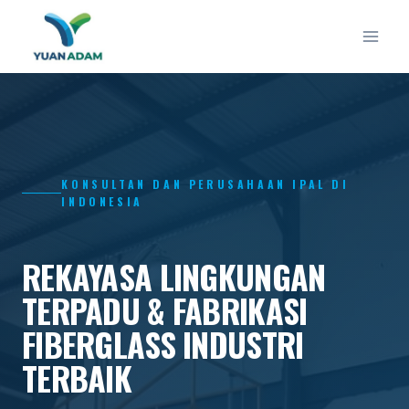
Skip
to
content
KONSULTAN DAN PERUSAHAAN IPAL DI
INDONESIA
REKAYASA LINGKUNGAN
TERPADU & FABRIKASI
FIBERGLASS INDUSTRI
TERBAIK